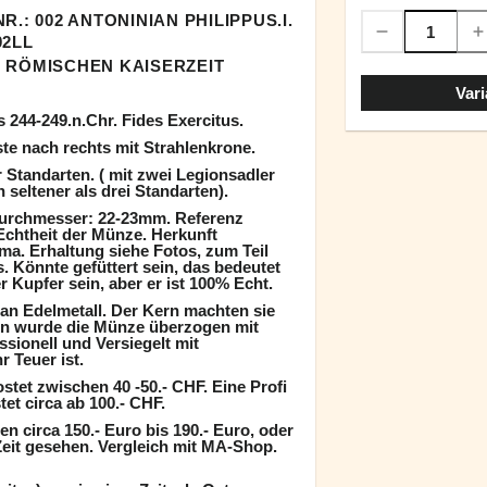
R.: 002 ANTONINIAN PHILIPPUS.I.
02LL
 RÖMISCHEN KAISERZEIT
Vari
s 244-249.n.Chr. Fides Exercitus.
e nach rechts mit Strahlenkrone.
Standarten. ( mit zwei Legionsadler
 seltener als drei Standarten).
Durchmesser: 22-23mm. Referenz
Echtheit der Münze. Herkunft
a. Erhaltung siehe Fotos, zum Teil
 Könnte gefüttert sein, das bedeutet
 Kupfer sein, aber er ist 100% Echt.
an Edelmetall. Der Kern machten sie
nn wurde die Münze überzogen mit
ssionell und Versiegelt mit
 Teuer ist.
tet zwischen 40 -50.- CHF. Eine Profi
et circa ab 100.- CHF.
n circa 150.- Euro bis 190.- Euro, oder
 Zeit gesehen. Vergleich mit MA-Shop.