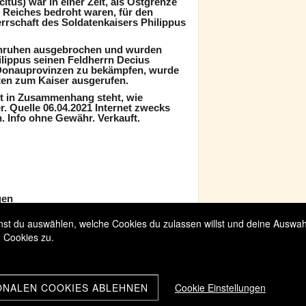
itus) war in einer Zeit, als Ostgrenze
Reiches bedroht waren, für den
rrschaft des Soldatenkaisers Philippus
Unruhen ausgebrochen und wurden
ilippus seinen Feldherrn Decius
Donauprovinzen zu bekämpfen, wurde
ten zum Kaiser ausgerufen.
t in Zusammenhang steht, wie
. Quelle 06.04.2021 Internet zwecks
. Info ohne Gewähr. Verkauft.
gen
t du auswählen, welche Cookies du zulassen willst und deine Auswahl 
 Cookies zu.
ONALEN COOKIES ABLEHNEN
Cookie Einstellungen
Classic Numismatik & Artefakten Fabiano
Geschichte und Kai