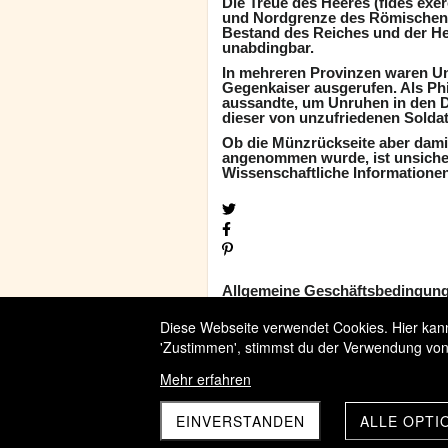
Die Treue des Heeres (fides exerc
und Nordgrenze des Römischen 
Bestand des Reiches und der He
unabdingbar.
In mehreren Provinzen waren 
Gegenkaiser ausgerufen. Als Ph
aussandte, um Unruhen in den 
dieser von unzufriedenen Solda
Ob die Münzrückseite aber dami
angenommen wurde, ist unsicher
Wissenschaftliche Informationen
Allgemeine Geschäftsbedingun
Widerrufsbelehrung
Diese Webseite verwendet Cookies. Hier kanns
Versandbedingungen
'Zustimmen', stimmst du der Verwendung von
Mehr erfahren
EINVERSTANDEN
ALLE OPTI
Datenschutz