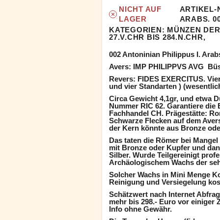
NICHT AUF
ARTIKEL-N
LAGER
ARABS. 0
KATEGORIEN:
MÜNZEN DER
27.V.CHR BIS 284.N.CHR,
002 Antoninian Philippus I. Arab
Avers: IMP PHILIPPVS AVG Büst
Revers: FIDES EXERCITUS. Vier 
und vier Standarten ) (wesentlich
Circa Gewicht 4,1gr, und etwa 
Nummer RIC 62. Garantiere die 
Fachhandel CH. Prägestätte: Rom
Schwarze Flecken auf dem Avers.
der Kern könnte aus Bronze oder
Das taten die Römer bei Mangel 
mit Bronze oder Kupfer und da
Silber. Wurde Teilgereinigt profe
Archäologischem Wachs der sehr
Solcher Wachs in Mini Menge Kos
Reinigung und Versiegelung kost
Schätzwert nach Internet Abfrage
mehr bis 298.- Euro vor einiger
Info ohne Gewähr.