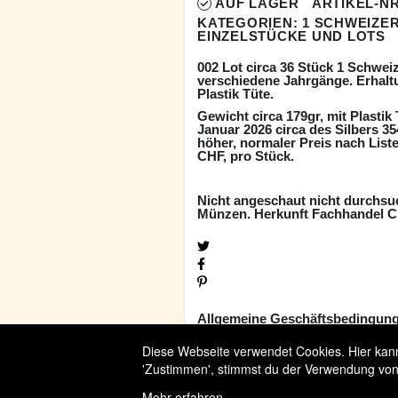
AUF LAGER
ARTIKEL-NR
KATEGORIEN:
1 SCHWEIZER
EINZELSTÜCKE UND LOTS
002 Lot circa 36 Stück 1 Schweiz
verschiedene Jahrgänge. Erhaltun
Plastik Tüte.
Gewicht circa 179gr, mit Plasti
Januar 2026 circa des Silbers 35
höher, normaler Preis nach List
CHF, pro Stück.
Nicht angeschaut nicht durchsuc
Münzen. Herkunft Fachhandel C
Allgemeine Geschäftsbedingun
Widerrufsbelehrung
Diese Webseite verwendet Cookies. Hier kanns
Versandbedingungen
'Zustimmen', stimmst du der Verwendung von
Mehr erfahren