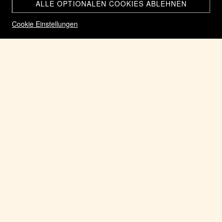
ALLE OPTIONALEN COOKIES ABLEHNEN
Cookie Einstellungen
002 Silber Stangenbüschel der Helvetii Rarität RRR
CHF 600.00
Home
Silber Münzen der Keltischen Kultur alle
Zurück zum Shop
AUF LAGER
ARTIKEL-NR.: 002 STANGENBÜSCHEL HELVETII BOC RRR
KATEGORIEN:
SILBER MÜNZEN DER KELTISCHEN KULTUR ALLE
002 Silber Stangenbüschel der Helvetii Rarität RRR. Erhaltung siehe
Fotos.
Avers: 3 Blattpaare symmetrisch um eine Mittelrippe.