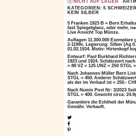
NICHT AUF LAGER
ARTI
KATEGORIEN:
5 SCHWEIZER
KEIN SILBER
5 Franken 1923 B = Bern Erhaltu
fast Spiegelglanz, oder mehr, na
Live Ansicht Top Münze.
Auflagen 11.300.000 Exemplare
2-1199c. Legierung: Silber (Ag 
01.02.1934. Motiv: Hirtenkopf k
Entwurf: Paul Burkhard Richter
1923 und 1924. Schätzwert nach
= 80 VZ = 125 UNZ = 250 STGL =
Nach Johannes Müller Bern Liste
STGL = 450. Anderer Schätzwert
als der im Verkauf ist = 250.- CH
Nach Numis Post Nr: 3/2023 Seit
STGL = 400. Gewicht circa: 24.
Garantiere die Echtheit der Mün
Gewähr. Verkauft.