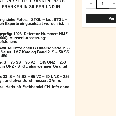
KEL-NR.: 001 5 FRANKEN 1923 B
 FRANKEN IN SILBER UND IN
Vari
ng siehe Fotos, - STGL = fast STGL =
ch Experte eingeschätzt worden ist. In
 geprägt 1923. Referenz Nummer: HMZ
0.900). Ausserkurssetzung:
opfstehend.
swil. Münzzeichen B Unterschiede 1922
 Neuer HMZ Katalog Band 2. S = 50 SS
 450.
. S = 75 SS = 95 VZ = 145 UNZ = 250
 in UNZ - STGL also weniger Qualität
F.
e 33. S = 45 SS = 65 VZ = 80 UNZ = 225
9gr, und etwa Durchmesser: 37mm.
ze. Herkunft Fachhandel CH. Info ohne