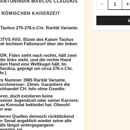
: ANTONINIAN MARCUS CLAUDIUS
 RÖMISCHEN KAISERZEIT
acitus 275-276.n.Chr. Rarität Variante.
ITVS AVG. Büste des Kaiser Tacitus
it leichtem Faltenwurf über der linken
. Fides steht nach rechts, hält zwei
der links steht, und die rechte Hand
nken Hand eine Weltkugel hält. Im
Serdica, geprägt um circa 276.n.Chr.
hr.)
e Nummer 3965 Rarität Variante.
 Durchmesser: 23mm. Garantiere die
achhandel CH. Info ohne Gewähr.
en, doch existieren keine
seiner Jugendzeit oder seiner Karriere.
das Konsulat bekleidet hat. Obwohl
er war.
äteren Quellen dennoch rückblickend
 der Senat angeblich wieder seine alte
 die längst untergegangene
 worden sei.