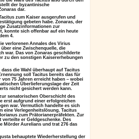
tellt der byzantinische
onaras dar.
 Tacitus zum Kaiser ausgerufen und
estätigung gebeten habe. Zonaras, der
ige Zusatzinformationen zur
t, konnte sich offenbar auf ein heute
dem 4.
ie verlorenen Annales des Virius
über eine Zwischenquelle, die
ch war. Das von Zonaras geschilderte
er zu den sonstigen Kaisererhebungen
, dass die Wahl überhaupt auf Tacitus
Ernennung soll Tacitus bereits das für
r von 75 Jahren erreicht haben – wobei
atischen Überlieferungslage der Zeit
erts nicht gesichert werden kann.
 zur senatorischen Oberschicht des
e erst aufgrund einer erfolgreichen
egen war. Vermutlich handelte es sich
m eine Verlegenheitslösung. Tacitus
lorianus zum Prätorianerpräfekten. Zur
 verteilte er Geldgeschenke. Des
ie Mörder Aurelians und trat 276 das
ugusta behauptete Wiederherstellung der