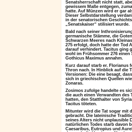
Senatsherrschaft nicht statt, a
gewissem Maße entgegen, zumal
hatte. Auf Münzen wird er gar als
Dieser Selbstdarstellung verdan
in der senatorischen Geschichts
„Senatskaiser“ stilisiert wurde.
Bald nach seiner Inthronisieru
germanische Stämme, die Goten 
Schwarzen Meeres nach Kleinasi
275 erfolgt, doch hatte der Tod 
darauf verhindert. Tacitus ging
wohl im Frühsommer 276 einen Si
Gothicus Maximus annahm.
Kurz darauf starb er. Florianus f
Thron nach. In Hinblick auf die
Versionen: Die eine besagt, dass
sich in griechischen Quellen wi
Zonaras.
Zosimos zufolge handelte es sic
die auch einen Verwandten des
hatten, den Statthalter von Syri
Tacitus töteten.
Mitunter wird die Tat sogar mit
gebracht. Die lateinische Tradit
seines Alters nicht unplausible 
natürlichen Todes starb davon b
Caesaribus, Eutropius und Aurel