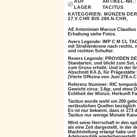
AUF
ARTIKEL-NR.
LAGER
TACITUS
KATEGORIEN:
MÜNZEN DER
27.V.CHR BIS 284.N.CHR,
AE Antoninian Marcus Claudius T
Erhaltung siehe Fotos.
Avers Legende: IMP C M CL TAC
mit Strahlenkrone nach rechts, m
und rechten Schulter.
Revers Legende: PROVIDEN DEOR
Standarten, und blickt zum Sol, 
zum Gruss erhebt. Und in der li
Abschnitt KA Δ, für Prägestätte 
(Vierte Officina von Juni 276.n.C
Referenz Nummer: RIC temporär
Gewicht circa: 3.6gr, und etwa
Echtheit der Münze. Herkunft F
Tacitus wurde wohl um 200 gebor
verlässlichen Quellen bezüglich 
Es ist nur bekannt, dass er 273 
Tacitus nur wenige Monate Kais
Wird seine Herrschaft in den sp
als eine Zeit dargestellt, in der
Machtstellung erlangt habe und
Adelsrepublik wiederhergestellt