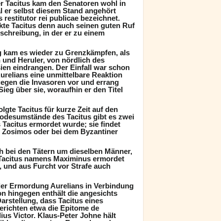
ber Tacitus kam den Senatoren wohl in
 er selbst diesem Stand angehört
 restitutor rei publicae bezeichnet.
kte Tacitus denn auch seinen guten Ruf
schreibung, in der er zu einem
ng kam es wieder zu Grenzkämpfen, als
und Heruler, von nördlich des
en eindrangen. Der Einfall war schon
Aurelians eine unmittelbare Reaktion
 gegen die Invasoren vor und errang
eg über sie, woraufhin er den Titel
olgte Tacitus für kurze Zeit auf den
 Todesumstände des Tacitus gibt es zwei
 Tacitus ermordet wurde; sie findet
e Zosimos oder bei dem Byzantiner
h bei den Tätern um dieselben Männer,
 Tacitus namens Maximinus ermordet
a, und aus Furcht vor Strafe auch
 der Ermordung Aurelians in Verbindung
ion hingegen enthält die angesichts
Darstellung, dass Tacitus eines
erichten etwa die Epitome de
ius Victor. Klaus-Peter Johne hält