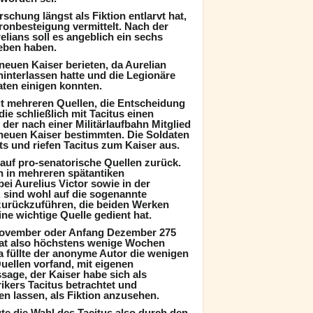
schung längst als Fiktion entlarvt hat,
ronbesteigung vermittelt. Nach der
ians soll es angeblich ein sechs
eben haben.
euen Kaiser berieten, da Aurelian
hinterlassen hatte und die Legionäre
aten einigen konnten.
ut mehreren Quellen, die Entscheidung
die schließlich mit Tacitus einen
er nach einer Militärlaufbahn Mitglied
euen Kaiser bestimmten. Die Soldaten
s und riefen Tacitus zum Kaiser aus.
 auf pro-senatorische Quellen zurück.
h in mehreren spätantiken
ei Aurelius Victor sowie in der
, sind wohl auf die sogenannte
urückzuführen, die beiden Werken
ne wichtige Quelle gedient hat.
 November oder Anfang Dezember 275
hat also höchstens wenige Wochen
ta füllte der anonyme Autor die wenigen
Quellen vorfand, mit eigenen
sage, der Kaiser habe sich als
kers Tacitus betrachtet und
en lassen, als Fiktion anzusehen.
te die Wahl des Tacitus also durch den