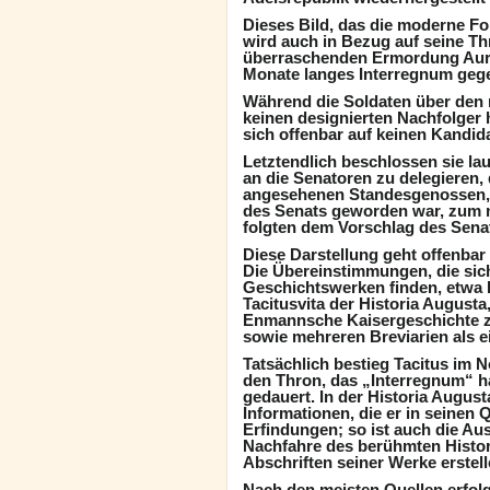
Dieses Bild, das die moderne For
wird auch in Bezug auf seine Th
überraschenden Ermordung Aurel
Monate langes Interregnum geg
Während die Soldaten über den n
keinen designierten Nachfolger 
sich offenbar auf keinen Kandid
Letztendlich beschlossen sie la
an die Senatoren zu delegieren, 
angesehenen Standesgenossen, d
des Senats geworden war, zum n
folgten dem Vorschlag des Senat
Diese Darstellung geht offenbar
Die Übereinstimmungen, die sic
Geschichtswerken finden, etwa b
Tacitusvita der Historia Augusta
Enmannsche Kaisergeschichte z
sowie mehreren Breviarien als ei
Tatsächlich bestieg Tacitus im
den Thron, das „Interregnum“ 
gedauert. In der Historia Augus
Informationen, die er in seinen 
Erfindungen; so ist auch die Aus
Nachfahre des berühmten Histori
Abschriften seiner Werke erstell
Nach den meisten Quellen erfolg