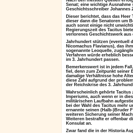
Senat; eine wichtige Ausnahme s
Geschichtsschreiber Johannes Z
Dieser berichtet, dass das Heer
dieser dann die Senatoren um B
auch sonst einige nicht unwicht
Regierungszeit des Tacitus biete
verlorenes Geschichtswerk aus 
Jahrhundert stützen (eventuell d
Nicomachus Flavianus), das ihm 
sogenannte Leoquelle, zugängli
Verfahren würde erheblich bess
im 3. Jahrhundert passen.
Bemerkenswert ist in jedem Fall
fiel, denn zum Zeitpunkt seiner 
damalige Verhältnisse hohe Alte
diese Zahl aufgrund der problem
der Reichskrise des 3. Jahrhund
Wahrscheinlich gehörte Tacitus
Imperiums, auch wenn er in dies
militärischen Laufbahn aufgesti
bei der Wahl des Tacitus mehr u
ernannte seinen (Halb-)Bruder F
weiteren Sicherung seiner Macht
Weiteren bestrafte er offenbar d
Konsulat an.
Zwar fand die in der Historia A