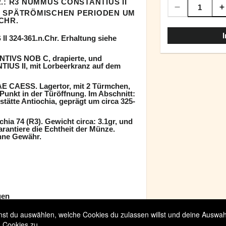
.: R3 NUMMUS CONSTANTIUS II
 SPÄTRÖMISCHEN PERIODEN UM
.CHR.
324-361.n.Chr. Erhaltung siehe
TIVS NOB C, drapierte, und
IUS II, mit Lorbeerkranz auf dem
E CAESS. Lagertor, mit 2 Türmchen,
Punkt in der Türöffnung. Im Abschnitt:
ätte Antiochia, geprägt um circa 325-
hia 74 (R3). Gewicht circa: 3.1gr, und
antiere die Echtheit der Münze.
hne Gewähr.
gen
t du auswählen, welche Cookies du zulassen willst und deine Auswahl 
 Cookies zu.