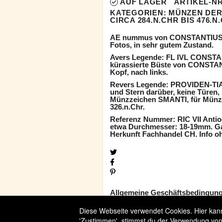
AUF LAGER
ARTIKEL-NR
KATEGORIEN:
MÜNZEN DER
CIRCA 284.N.CHR BIS 476.N
AE nummus von CONSTANTIUS II 
Fotos, in sehr gutem Zustand.
Avers Legende: FL IVL CONSTAN
kürassierte Büste von CONSTANT
Kopf, nach links.
Revers Legende: PROVIDEN-TIA
und Stern darüber, keine Türen, 
Münzzeichen SMANTI, für Münzst
326.n.Chr.
Referenz Nummer: RIC VII Antioc
etwa Durchmesser: 18-19mm. Gar
Herkunft Fachhandel CH. Info o
Allgemeine Geschäftsbedingun
Widerrufsbelehrung
Diese Webseite verwendet Cookies. Hier kanns
Versandbedingungen
'Zustimmen', stimmst du der Verwendung von