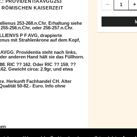
.: PROVIDENTIAAVGG253
 RÖMISCHEN KAISERZEIT
allienus 253-268.n.Chr. Erhaltung siehe
255-256.n.Chr, oder 256-257.n.Chr.
LLIENVS P F AVG, drappierte
ienus mit Strahlenkrone auf dem Kopf,
VGG. Providentia steht nach links,
der anderen Hand hält sie das Füllhorn.
. RIC ?? 162. Oder RIC ?? 159. ??
2. Gewicht circa: 2.9gr, und etwa
ze. Herkunft Fachhandel CH. Alter
Qualität 50-82.- Euro. Info ohne
gen