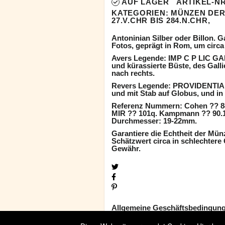
AUF LAGER
ARTIKEL-NR
KATEGORIEN:
MÜNZEN DER
27.V.CHR BIS 284.N.CHR,
Antoninian Silber oder Billon. G
Fotos, geprägt in Rom, um circa 
Avers Legende: IMP C P LIC GA
und kürassierte Büste, des Gall
nach rechts.
Revers Legende: PROVIDENTIA A
und mit Stab auf Globus, und in 
Referenz Nummern: Cohen ?? 888
MIR ?? 101q. Kampmann ?? 90.16
Durchmesser: 19-22mm.
Garantiere die Echtheit der Mün
Schätzwert circa in schlechtere 
Gewähr.
Allgemeine Geschäftsbedingun
Widerrufsbelehrung