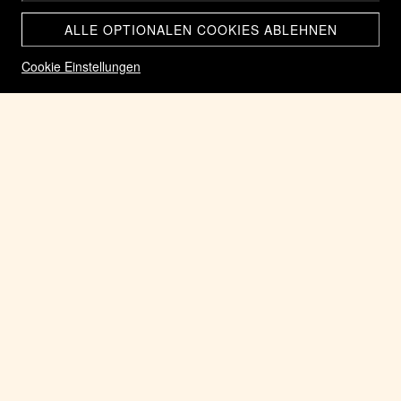
ALLE OPTIONALEN COOKIES ABLEHNEN
Cookie Einstellungen
Römische Münze Silber Denar des römischen Kaisers
Commodus 177-192.n.Chr. Rom. SERAPIDI CONSERV AVG
Rarität R2
CHF 250.00
Home
Münzen der Römischen Kaiserzeit 27.v.Chr bis 284.n.Chr,
Zurück zum Shop
AUF LAGER
ARTIKEL-NR.: DENAR COMMODUS 180-192.N.CHR.
KATEGORIEN:
MÜNZEN DER RÖMISCHEN KAISERZEIT 27.V.CHR
BIS 284.N.CHR,
Silber Denar des römischen Kaisers Commodus 177-192.n.Chr. Rarität