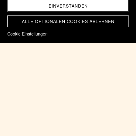
EINVERSTANDEN
ALLE OPTIONALEN COOKIES ABLEHNEN
Cookie Einstellungen
Römische Münze Silber Denar des Kaiser Hadrian 117-
138.n.Chr. Rarität Büste nach links
CHF 250.00
Home
Münzen der Römischen Kaiserzeit 27.v.Chr bis 284.n.Chr,
Zurück zum Shop
NICHT AUF LAGER
ARTIKEL-NR.: 001 DENAR HADRIAN 117-138.N.CHR.
KATEGORIEN:
MÜNZEN DER RÖMISCHEN KAISERZEIT 27.V.CHR
BIS 284.N.CHR,