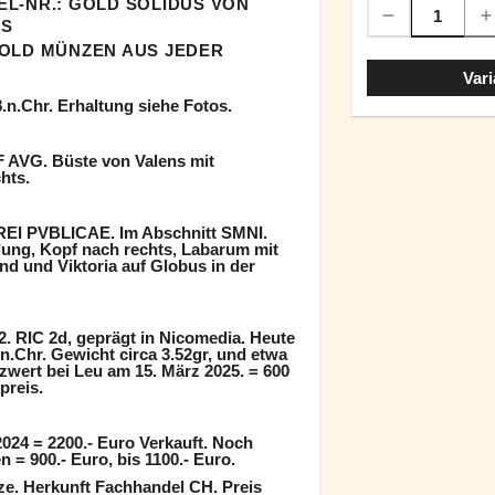
EL-NR.: GOLD SOLIDUS VON
NS
OLD MÜNZEN AUS JEDER
Vari
.n.Chr. Erhaltung siehe Fotos.
 AVG. Büste von Valens mit
hts.
EI PVBLICAE. Im Abschnitt SMNI.
idung, Kopf nach rechts, Labarum mit
d und Viktoria auf Globus in der
. RIC 2d, geprägt in Nicomedia. Heute
.n.Chr. Gewicht circa 3.52gr, und etwa
wert bei Leu am 15. März 2025. = 600
preis.
024 = 2200.- Euro Verkauft. Noch
 = 900.- Euro, bis 1100.- Euro.
ze. Herkunft Fachhandel CH. Preis