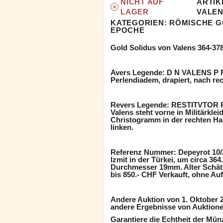
NICHT AUF
ARTIK
LAGER
VALE
KATEGORIEN:
RÖMISCHE G
EPOCHE
Gold Solidus von Valens 364-378
Avers Legende: D N VALENS P F
Perlendiadem, drapiert, nach rec
Revers Legende: RESTITVTOR R
Valens steht vorne in Militärkle
Christogramm in der rechten Han
linken.
Referenz Nummer: Depeyrot 10/2
Izmit in der Türkei, um circa 364
Durchmesser 19mm. Alter Schätz
bis 850.- CHF Verkauft, ohne Auf
Andere Auktion von 1. Oktober 2
andere Ergebnisse von Auktionen
Garantiere die Echtheit der Mün