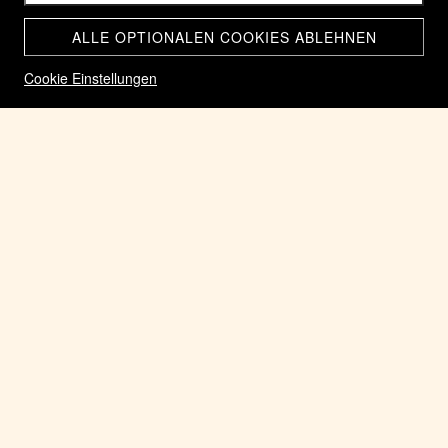
ALLE OPTIONALEN COOKIES ABLEHNEN
Cookie Einstellungen
Keltischer Potin mit Mittelgrat und 2 gegenüberstehenden
Kreisbogen mit Noppenenden Gäumann 96 Variante Rarität
R3
CHF 200.00
Home
Keltische Potin Münzen aller Gebiete
Zurück zum Shop
AUF LAGER
ARTIKEL-NR.: POTIN MIT MITTELGRAT
KATEGORIEN:
KELTISCHE POTIN MÜNZEN ALLER GEBIETE
Keltischer Potin mit Mittelgrat und 2 gegenüberstehenden Kreisbogen mit
Noppenenden. Erhaltung siehe Fotos. Einseitiger Gusszapfen Abbruch,
infolge Trennung bei reihengussverfahren.