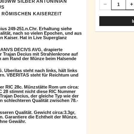
 003WW SILBER ANTONINIAN
US
 RÖMISCHEN KAISERZEIT
ius 249-251.n.Chr. Erhaltung siehe
alität, nach so vielen Epochen, und aus
n Kaiser. Hat in Live Superglanz
IANVS DECIVS AVG, drapierte
r Trajan Decius mit Strahlenkrone auf
en am Rand der Münze beim Halsende
beritas steht nach links, hält links
orn. VBERITAS steht für Reichtum und
er RIC 28c. Münzstätte Rom um circa:
IC 28 stimmt nicht diese RIC Nummer
Trajan Decius, der gleiche Typ wie der
n schlechteren Qualität zwischen 78.-
sseren Qualität. Gewicht circa:3.3gr,
 Garantiere die Echtheit der Münze.
ohne Gewähr.