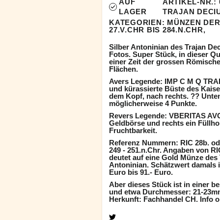
AUF
ARTIKEL-NR.:
LAGER
TRAJAN DECI
KATEGORIEN:
MÜNZEN DER
27.V.CHR BIS 284.N.CHR,
Silber Antoninian des Trajan Dec
Fotos. Super Stück, in dieser Qu
einer Zeit der grossen Römische
Flächen.
Avers Legende: IMP C M Q TRA
und kürassierte Büste des Kaise
dem Kopf, nach rechts. ?? Unt
möglicherweise 4 Punkte.
Revers Legende: VBERITAS AVG. U
Geldbörse und rechts ein Füllh
Fruchtbarkeit.
Referenz Nummern: RIC 28b. od
249 - 251.n.Chr. Angaben von R
deutet auf eine Gold Münze des 
Antoninian. Schätzwert damals i
Euro bis 91.- Euro.
Aber dieses Stück ist in einer be
und etwa Durchmesser: 21-23mm.
Herkunft: Fachhandel CH. Info 