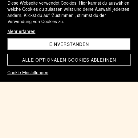
Diese Webseite verwendet Cookies. Hier kannst du auswählen,
welche Cookies du zulassen willst und deine Auswahl jederzeit
ändern. Klickst du auf 'Zustimmen', stimmst du der
Verwendung von Cookies zu.
Mehr erfahren
EINVERSTANDEN
ALLE OPTIONALEN COOKIES ABLEHNEN
Cookie Einstellungen
Römische Münze Silber Denar Caracalla 198-217.n.Chr.
Virtus steht nach rechts, mit Speer und Parazonium
CHF 115.00
Home
Münzen der Römischen Kaiserzeit 27.v.Chr bis 284.n.Chr,