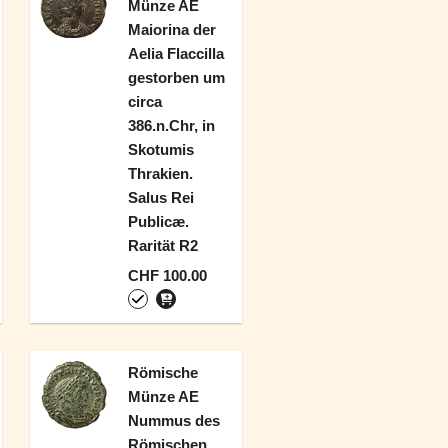
Münze AE
Maiorina der
Aelia Flaccilla
gestorben um
circa
386.n.Chr, in
Skotumis
Thrakien.
Salus Rei
Publicæ.
Rarität R2
CHF 100.00
Römische
Münze AE
Nummus des
Römischen