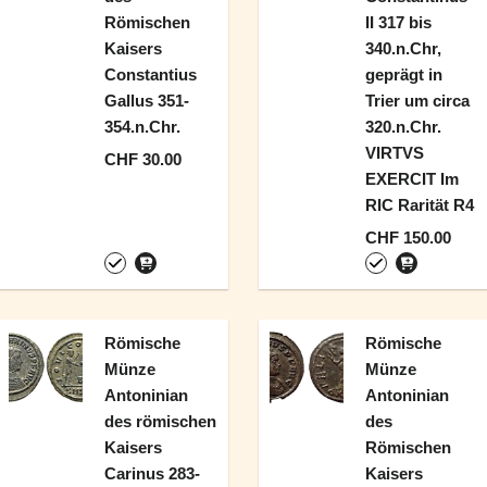
Römischen
II 317 bis
Kaisers
340.n.Chr,
Constantius
geprägt in
Gallus 351-
Trier um circa
354.n.Chr.
320.n.Chr.
VIRTVS
CHF 30.00
EXERCIT Im
RIC Rarität R4
CHF 150.00
Römische
Römische
Münze
Münze
Antoninian
Antoninian
des römischen
des
Kaisers
Römischen
Carinus 283-
Kaisers