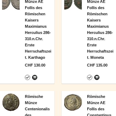
Münze AE
Münze AE
Follis des
Follis des
Römischen
Römischen
Kaisers
Kaisers
Maximianus
Maximianus
Herculius 286-
Herculius 286-
310.n.Chr.
310.n.Chr.
Erste
Erste
Herrschaftszei
Herrschaftszei
t. Karthago
t. Moneta
CHF 130.00
CHF 135.00
Römische
Römische
Münze
Münze AE
Centenionalis
Follis des
des
Constantinus