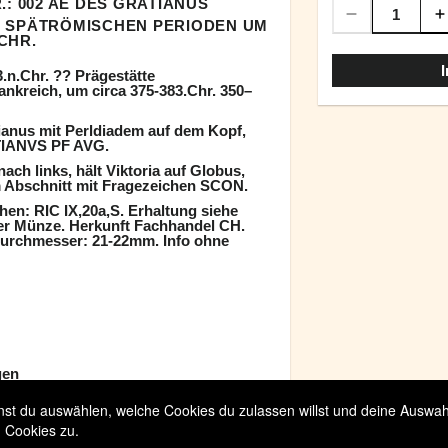
.: 002 AE DES GRATIANUS
 SPÄTRÖMISCHEN PERIODEN UM
.CHR.
.n.Chr. ?? Prägestätte
nkreich, um circa 375-383.Chr. 350–
ianus mit Perldiadem auf dem Kopf,
TIANVS PF AVG.
nach links, hält Viktoria auf Globus,
im Abschnitt mit Fragezeichen SCON.
en: RIC IX,20a,S. Erhaltung siehe
der Münze. Herkunft Fachhandel CH.
 Durchmesser: 21-22mm. Info ohne
gen
t du auswählen, welche Cookies du zulassen willst und deine Auswahl 
 Cookies zu.