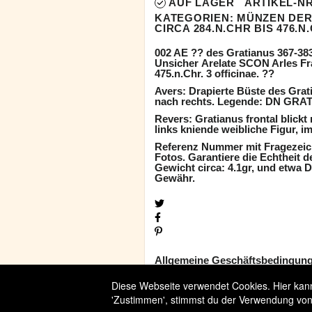
AUF LAGER
ARTIKEL-NR
KATEGORIEN:
MÜNZEN DER
CIRCA 284.N.CHR BIS 476.N
002 AE ?? des Gratianus 367-383
Unsicher Arelate SCON Arles Fra
475.n.Chr. 3 officinae. ??
Avers: Drapierte Büste des Grat
nach rechts. Legende: DN GRA
Revers: Gratianus frontal blickt 
links kniende weibliche Figur, 
Referenz Nummer mit Fragezeich
Fotos. Garantiere die Echtheit 
Gewicht circa: 4.1gr, und etwa
Gewähr.
Allgemeine Geschäftsbedingun
Widerrufsbelehrung
Diese Webseite verwendet Cookies. Hier kanns
Versandbedingungen
'Zustimmen', stimmst du der Verwendung von